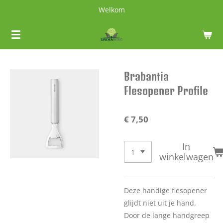
Welkom
Ga
direct
naar
de
hoofdinhoud
Brabantia
Flesopener Profile
€ 7,50
In
winkelwagen
Deze handige flesopener
glijdt niet uit je hand.
Door de lange handgreep