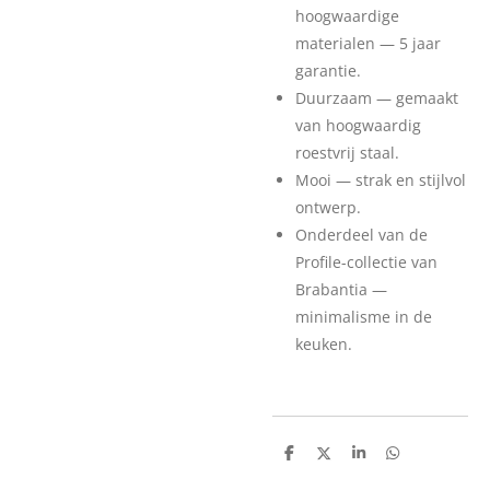
hoogwaardige
materialen — 5 jaar
garantie.
Duurzaam — gemaakt
van hoogwaardig
roestvrij staal.
Mooi — strak en stijlvol
ontwerp.
Onderdeel van de
Profile-collectie van
Brabantia —
minimalisme in de
keuken.
D
D
S
D
e
e
h
e
l
e
a
l