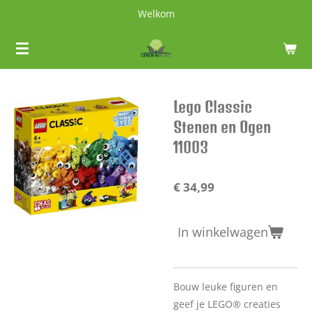
Welkom
Ga
direct
naar
de
hoofdinhoud
Lego Classic
Stenen en Ogen
11003
€ 34,99
In winkelwagen
Bouw leuke figuren en
geef je LEGO® creaties