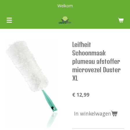
Welkom
Ga
direct
naar
de
hoofdinhoud
Leifheit
Schoonmaak
plumeau afstoffer
microvezel Duster
XL
€ 12,99
In winkelwagen