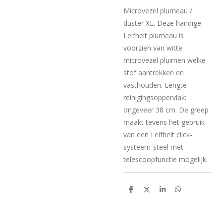
Microvezel plumeau /
duster XL. Deze handige
Leifheit plumeau is
voorzien van witte
microvezel pluimen welke
stof aantrekken en
vasthouden. Lengte
reinigingsoppervlak:
ongeveer 38 cm. De greep
maakt tevens het gebruik
van een Leifheit click-
systeem-steel met
telescoopfunctie mogelijk.
D
D
S
D
e
e
h
e
l
e
a
l
e
l
r
e
n
e
n