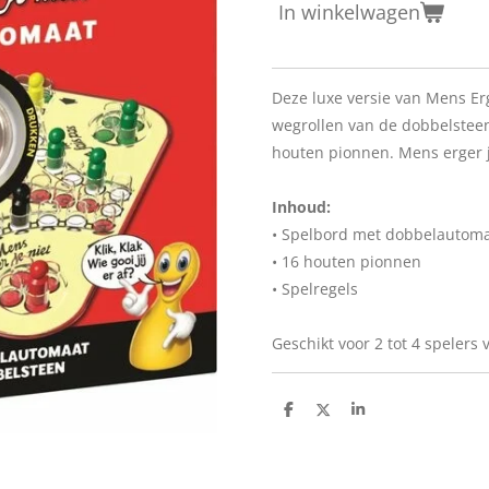
In winkelwagen
Deze luxe versie van Mens Er
wegrollen van de dobbelsteen
houten pionnen. Mens erger je
Inhoud:
• Spelbord met dobbelautom
• 16 houten pionnen
• Spelregels
Geschikt voor 2 tot 4 spelers v
D
D
S
e
e
h
l
e
a
e
l
r
n
e