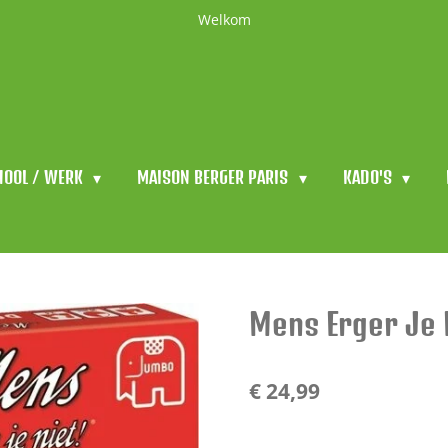
Welkom
HOOL / WERK
MAISON BERGER PARIS
KADO'S
Mens Erger Je 
€ 24,99