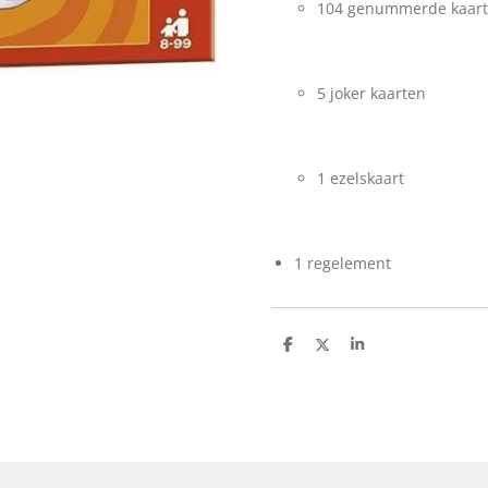
104 genummerde kaar
5 joker kaarten
1 ezelskaart
1 regelement
D
D
S
e
e
h
l
e
a
e
l
r
n
e