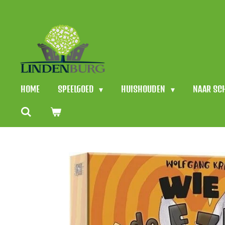
Ga
direct
naar
de
hoofdinhoud
HOME
SPEELGOED
HUISHOUDEN
NAAR SC