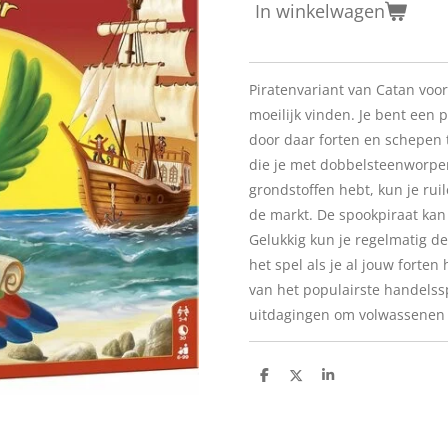
In winkelwagen
Piratenvariant van Catan voor
moeilijk vinden. Je bent een p
door daar forten en schepen 
die je met dobbelsteenworpen
grondstoffen hebt, kun je ru
de markt. De spookpiraat kan 
Gelukkig kun je regelmatig de
het spel als je al jouw fort
van het populairste handelssp
uitdagingen om volwassenen 
D
D
S
e
e
h
l
e
a
e
l
r
n
e